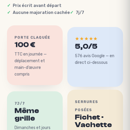
Prix écrit avant départ
Aucune majoration cachée
7j/7
★★★★★
PORTE CLAQUÉE
100 €
5,0/5
TTC en journée —
576 avis Google — en
déplacement et
direct ci-dessous
main-d’œuvre
compris
SERRURES
7J/7
Même
POSÉES
grille
Fichet ·
Vachette
Dimanches et jours