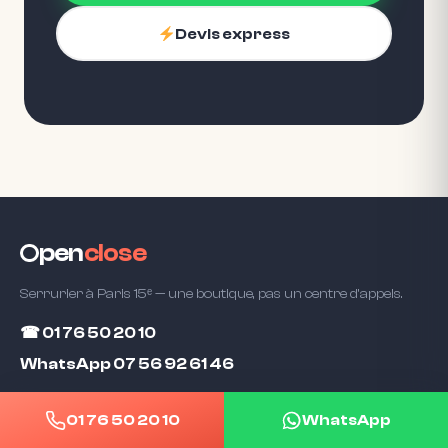
Devis express
pen
close
Serrurier à Paris 15ᵉ — une boutique, pas un centre d'appels.
☎ 01 76 50 20 10
WhatsApp 07 56 92 61 46
135 rue de Vaugirard, 75015 Paris
01 76 50 20 10
WhatsApp
Métro Falguière ou Pasteur