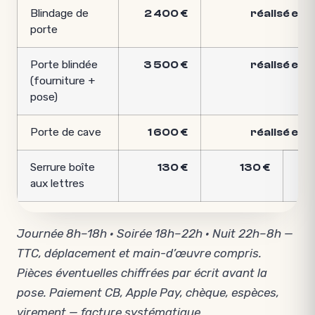
Blindage de
2 400 €
réalisé en 
porte
Porte blindée
3 500 €
réalisé en 
(fourniture +
pose)
Porte de cave
1 600 €
réalisé en 
Serrure boîte
130 €
130 €
aux lettres
Journée 8h–18h · Soirée 18h–22h · Nuit 22h–8h —
TTC, déplacement et main-d’œuvre compris.
Pièces éventuelles chiffrées par écrit avant la
pose. Paiement CB, Apple Pay, chèque, espèces,
virement — facture systématique.