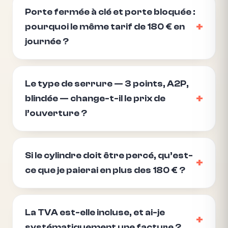
Porte fermée à clé et porte bloquée :
pourquoi le même tarif de 180 € en
journée ?
Le type de serrure — 3 points, A2P,
blindée — change-t-il le prix de
l’ouverture ?
Si le cylindre doit être percé, qu’est-
ce que je paierai en plus des 180 € ?
La TVA est-elle incluse, et ai-je
systématiquement une facture ?