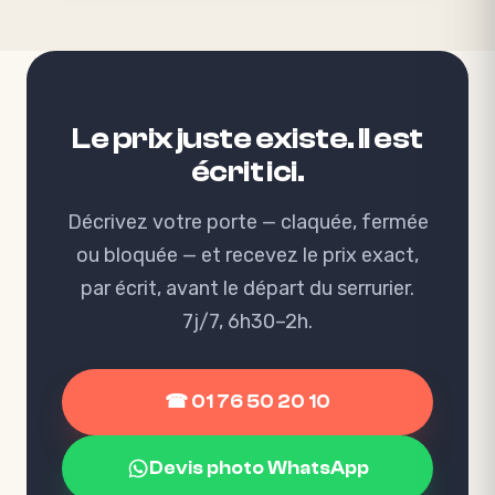
Le
prix
juste
existe.
Il
est
écrit
ici.
Décrivez votre porte — claquée, fermée
ou bloquée — et recevez le prix exact,
par écrit, avant le départ du serrurier.
7j/7, 6h30–2h.
☎ 01 76 50 20 10
Devis photo WhatsApp