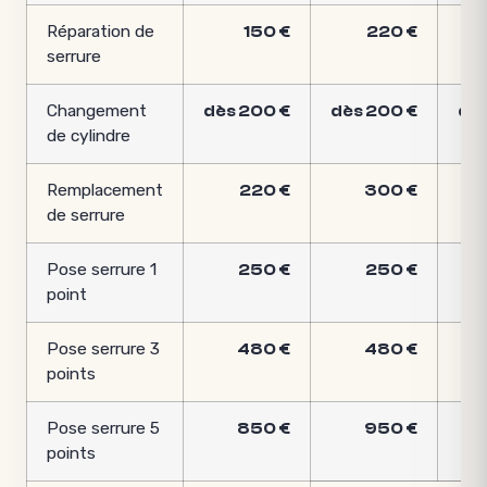
Réparation de
150 €
220 €
serrure
Changement
dès 200 €
dès 200 €
dès
de cylindre
Remplacement
220 €
300 €
de serrure
Pose serrure 1
250 €
250 €
point
Pose serrure 3
480 €
480 €
points
Pose serrure 5
850 €
950 €
points