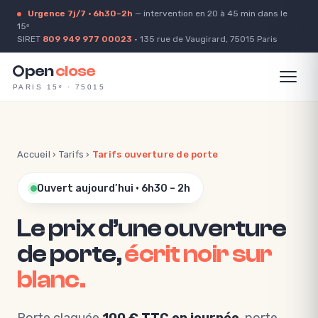
Urgence 7j/7 · 6h30–2h
— intervention en 20 à 45 min dans le
15ᵉ
SIRET
809 949 977 00023
· 135 rue de Vaugirard, 75015 Paris
pen
close
PARIS 15ᵉ · 75015
Accueil
›
Tarifs
›
Tarifs ouverture de porte
Ouvert aujourd’hui · 6h30 – 2h
Le prix d’une ouverture
de porte,
écrit noir sur
blanc.