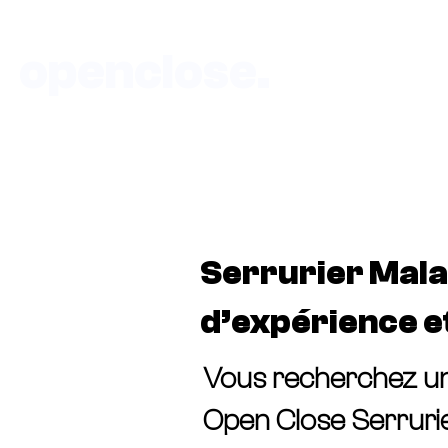
openclose.
Accueil
DEVIS-SERRURIERÀ-P
Boutique au 135 rue de Vaugirard 75015 P
Serrurier Malak
d’expérience e
Vous recherchez un 
Open Close Serrurie