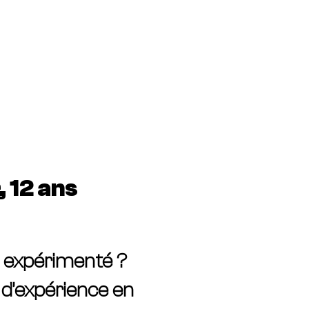
 Devis
URGENCE SERRURIER
01.76.50.20.10
 12 ans
t expérimenté ?
 d’expérience en