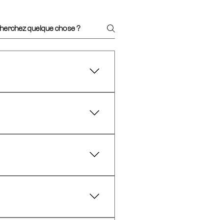
ais d'ouverture (180 €) 
ation à partir de 150 € 
doit être percé, nous vous 