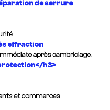
éparation de serrure
rité
ès effraction
 immédiate après cambriolage.
protection</h3>
ments et commerces