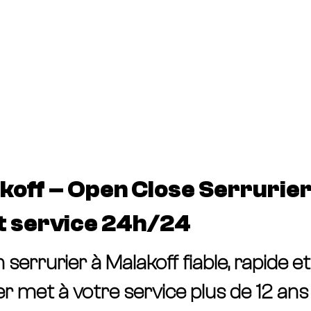
ARIS
Ouverture de porte
Tarifs
Demander un
aris
off – Open Close Serrurier,
t service 24h/24
serrurier à Malakoff fiable, rapide e
r met à votre service plus de 12 ans