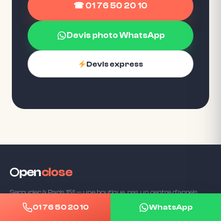
☎ 01 76 50 20 10
Devis photo WhatsApp
Devis express
pen
close
Serrurier à Paris 15ᵉ — une boutique, pas un centre d'appels.
01 76 50 20 10
WhatsApp
☎ 01 76 50 20 10