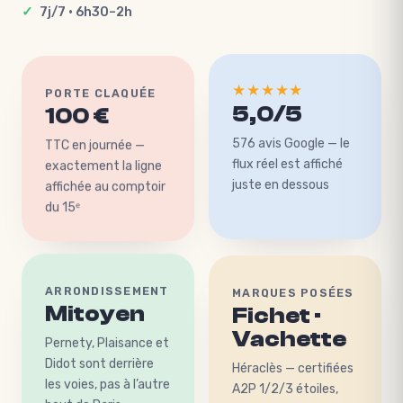
7j/7 · 6h30–2h
★★★★★
PORTE CLAQUÉE
100 €
5,0/5
TTC en journée —
576 avis Google — le
exactement la ligne
flux réel est affiché
affichée au comptoir
juste en dessous
du 15ᵉ
MARQUES POSÉES
ARRONDISSEMENT
Fichet ·
Mitoyen
Vachette
Pernety, Plaisance et
Héraclès — certifiées
Didot sont derrière
A2P 1/2/3 étoiles,
les voies, pas à l’autre