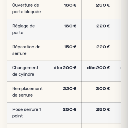
Ouverture de
180 €
250 €
porte bloquée
Réglage de
180 €
220 €
porte
Réparation de
150 €
220 €
serrure
Changement
dès 200 €
dès 200 €
dès
de cylindre
Remplacement
220 €
300 €
de serrure
Pose serrure 1
250 €
250 €
point