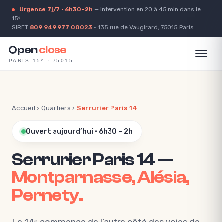
Urgence 7j/7 · 6h30–2h
— intervention en 20 à 45 min dans le
15ᵉ
SIRET
809 949 977 00023
· 135 rue de Vaugirard, 75015 Paris
pen
close
PARIS 15ᵉ · 75015
Accueil
›
Quartiers
›
Serrurier Paris 14
Ouvert aujourd’hui · 6h30 – 2h
Serrurier Paris 14 —
Montparnasse, Alésia,
Pernety.