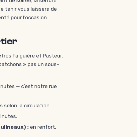
ant de soirée, la serrure
e tenir vous laissera de
enté pour l’occasion.
tier
tros Falguière et Pasteur.
spatchons » pas un sous-
nutes — c’est notre rue
 selon la circulation.
inutes.
ulineaux) :
en renfort,