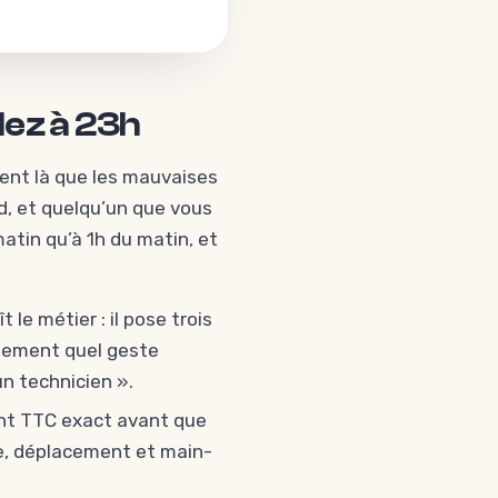
lez à 23h
ment là que les mauvaises
d, et quelqu’un que vous
atin qu’à 1h du matin, et
 le métier : il pose trois
atement quel geste
un technicien ».
nt TTC exact avant que
e, déplacement et main-