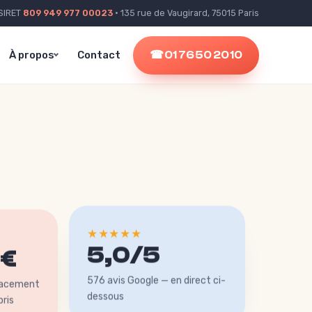
SIRET
809 949 977 00023
· 135 rue de Vaugirard, 75015 Paris
À propos
Contact
☎ 01 76 50 20 10
★★★★★
5,0/5
 €
576 avis Google — en direct ci-
lacement
dessous
ris