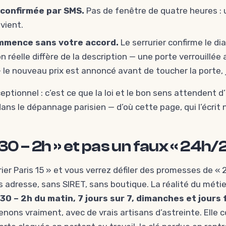
t confirmée par SMS.
Pas de fenêtre de quatre heures : u
vient.
ommence sans votre accord.
Le serrurier confirme le di
ion réelle diffère de la description — une porte verrouillée
 le nouveau prix est annoncé avant de toucher la porte, 
eptionnel : c’est ce que la loi et le bon sens attendent d’u
s le dépannage parisien — d’où cette page, qui l’écrit n
0 – 2h » et pas un faux « 24h/
ier Paris 15 » et vous verrez défiler des promesses de «
s adresse, sans SIRET, sans boutique. La réalité du métie
30 – 2h du matin, 7 jours sur 7, dimanches et jours
enons vraiment, avec de vrais artisans d’astreinte. Elle c