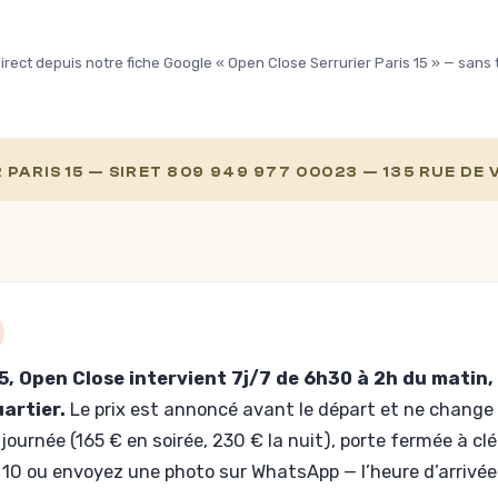
c l'explication du
ériel posé et des
vaux faits.
rect depuis notre fiche Google « Open Close Serrurier Paris 15 » — sans t
munication très claire,
fessionnelle et
pathique.
grand merci pour ce
PARIS 15 — SIRET 809 949 977 00023 — 135 RUE DE 
blème réglé !
5, Open Close intervient 7j/7 de 6h30 à 2h du matin,
uartier.
Le prix est annoncé avant le départ et ne change p
ournée (165 € en soirée, 230 € la nuit), porte fermée à cl
 10 ou envoyez une photo sur WhatsApp — l’heure d’arrivée