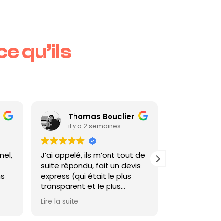
ce qu’ils
Thomas Bouclier
il y a 2 semaines
il y a 
l,
J’ai appelé, ils m’ont tout de
Prise en charg
suite répondu, fait un devis
prestations h
express (qui était le plus
qualité! Merci
transparent et le plus
honnête de tout les serrurier
Lire la suite
que j’avais contacté), le
serrurier est arrivé très