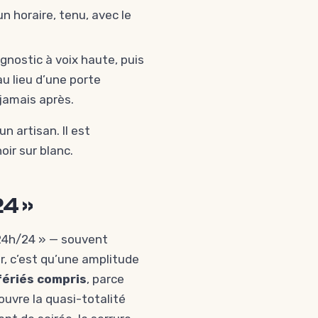
n horaire, tenu, avec le
agnostic à voix haute, puis
 au lieu d’une porte
jamais après.
n artisan. Il est
oir sur blanc.
24 »
 24h/24 » — souvent
r, c’est qu’une amplitude
 fériés compris
, parce
ouvre la quasi-totalité