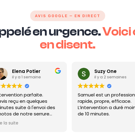
AVIS GOOGLE — EN DIRECT
 appelé en urgence.
Voici 
en disent.
Elena Potier
Suzy One
il y a 1 semaine
il y a 2 semaines
ervention parfaite.
Samuel est un professionne
is reçu en quelques
rapide, propre, efficace.
utes suite à l'envoi des
L’intervention a duré moins
tos de notre serrure
de 10 minutes.
sée.
 la suite
ervention dans les 2
res à un prix raisonnable,