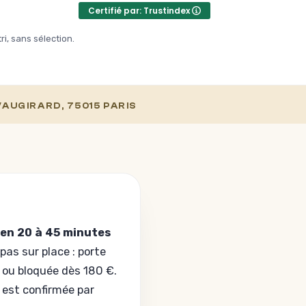
rapidement (j’ai pas vue le
Certifié par: Trustindex
temps passé)” Bonjour
(serrage de main), quel
ri, sans sélection.
porte ?” 2 min après la porte
était ouverte ! Je
recommande à 100% ! Enfin
une équipe de serrurier à qui
VAUGIRARD, 75015 PARIS
on peut faire confiance les
yeux fermés.
 en 20 à 45 minutes
as sur place : porte
é ou bloquée dès 180 €.
 est confirmée par