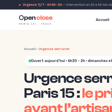
Urgence 7j/7 · 6h30–2h
— intervention en 20 à 45 min da
pen
close
Accueil
PARIS 15ᵉ · 75015
Accueil
›
Urgence serrurier
Ouvert aujourd’hui · 6h30 – 2h · dimanches e
Urgence serr
Paris 15 :
le pr
avant l’artisa