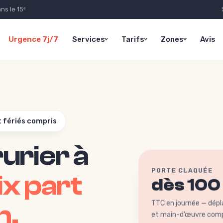
ns le 15ᵉ
Urgence 7j/7
Services
Tarifs
Zones
Avis
t fériés compris
urier à
PORTE CLAQUÉE
ix part
dès 100
TTC en journée — dép
n.
et main-d’œuvre comp