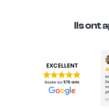
Ils ont
EXCELLENT
Int
Dev
Basée sur
576 avis
min
pho
cas
Lire
Int
heu