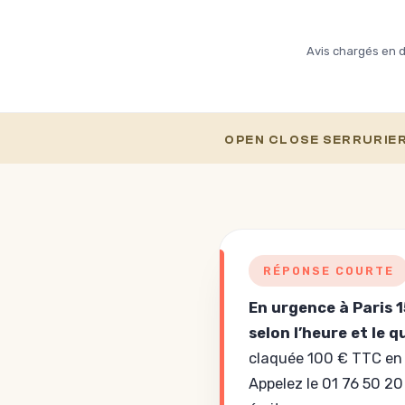
ave
mat
tra
Avis chargés en di
Com
pro
sym
Un 
OPEN CLOSE SERRURIER 
pro
RÉPONSE COURTE
En urgence à Paris 1
selon l’heure et le q
claquée 100 € TTC en j
Appelez le 01 76 50 20