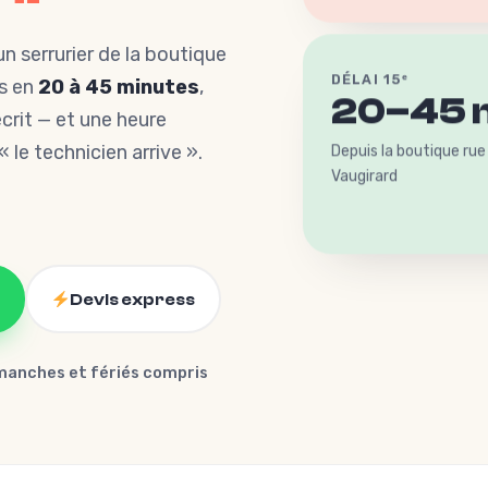
un serrurier de la boutique
DÉLAI 15ᵉ
us en
20 à 45 minutes
,
20–45 
crit — et une heure
 le technicien arrive ».
Depuis la boutique rue
Vaugirard
Devis express
manches et fériés compris