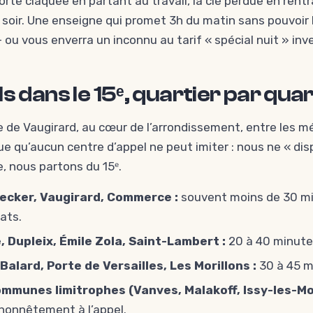
orte claquée en partant au travail, la clé perdue en rentr
 soir. Une enseigne qui promet 3h du matin sans pouvoir l
— ou vous enverra un inconnu au tarif « spécial nuit » inv
ls dans le 15ᵉ, quartier par quar
e de Vaugirard, au cœur de l’arrondissement, entre les mé
e qu’aucun centre d’appel ne peut imiter : nous ne « di
e, nous partons du 15ᵉ.
Necker, Vaugirard, Commerce :
souvent moins de 30 mi
ats.
 Dupleix, Émile Zola, Saint-Lambert :
20 à 40 minutes
Balard, Porte de Versailles, Les Morillons :
30 à 45 m
 communes limitrophes (Vanves, Malakoff, Issy-les-Mo
honnêtement à l’appel.