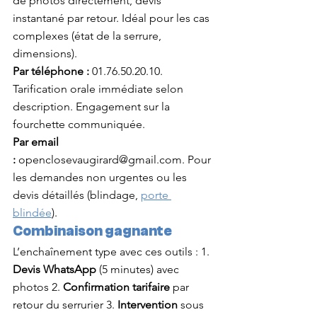
de photos directement, devis 
instantané par retour. Idéal pour les cas 
complexes (état de la serrure, 
dimensions).
Par téléphone :
 01.76.50.20.10. 
Tarification orale immédiate selon 
description. Engagement sur la 
fourchette communiquée.
Par email 
:
openclosevaugirard@gmail.com
. Pour 
les demandes non urgentes ou les 
devis détaillés (blindage, 
porte 
blindée
).
Combinaison gagnante
L’enchaînement type avec ces outils : 1. 
Devis WhatsApp
 (5 minutes) avec 
photos 2. 
Confirmation tarifaire
 par 
retour du serrurier 3. 
Intervention
 sous 