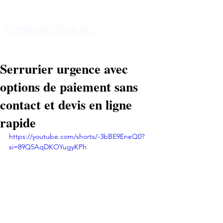
openclose.
Serrurier urgence avec
Boutique au 135 rue de Vaugirard 75015 Paris
options de paiement sans
contact et devis en ligne
rapide
https://youtube.com/shorts/-3bBE9EneQ0?
si=89Q5AqDKOYugyKPh