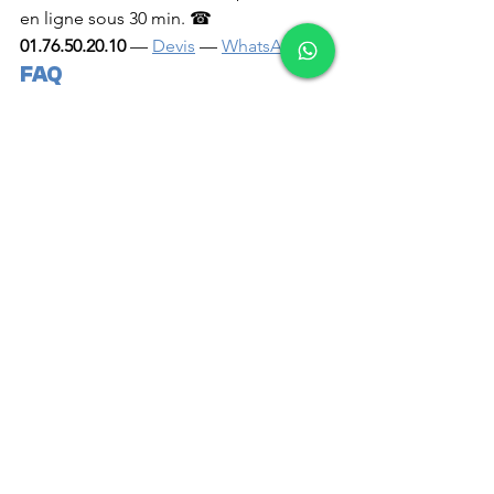
en ligne sous 30 min. ☎ 
01.76.50.20.10
 — 
Devis
 — 
WhatsApp
.
FAQ
Apple Pay et Google Pay sont-ils 
acceptés ?
Oui, tous les modes sans contact via 
terminal compatible. Aucun frais 
supplémentaire.
Quel est le plafond du paiement 
sans contact ?
50 € pour CB classique (limite Banque 
de France). Plus pour Apple/Google 
Pay selon authentification.
Le devis en ligne est-il engageant 
?
C’est une estimation indicative. Le 
devis nominatif signé sur place fait foi 
conformément à l’arrêté du 24 janvier 