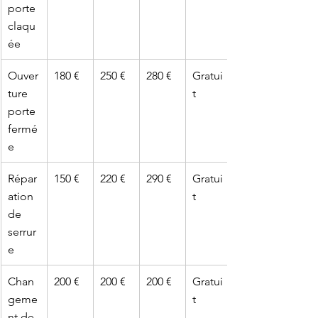
porte 
claqu
ée
Ouver
180 €
250 €
280 €
Gratui
ture 
t
porte 
fermé
e
Répar
150 €
220 €
290 €
Gratui
ation 
t
de 
serrur
e
Chan
200 €
200 €
200 €
Gratui
geme
t
nt de 