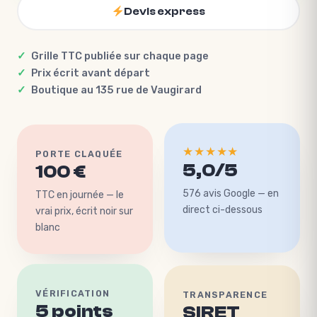
Devis express
Grille TTC publiée sur chaque page
Prix écrit avant départ
Boutique au 135 rue de Vaugirard
PORTE CLAQUÉE
★★★★★
100 €
5,0/5
TTC en journée — le
576 avis Google — en
vrai prix, écrit noir sur
direct ci-dessous
blanc
TRANSPARENCE
VÉRIFICATION
SIRET
5 points