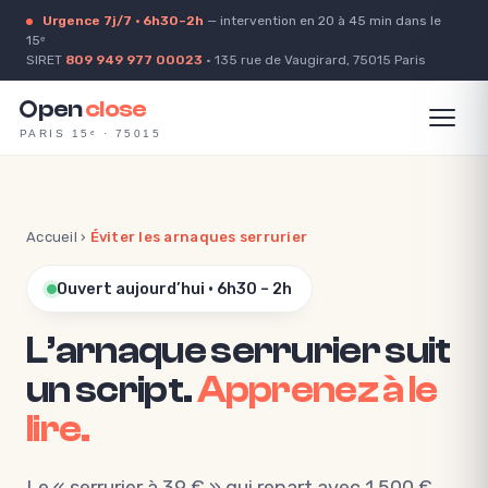
Urgence 7j/7 · 6h30–2h
— intervention en 20 à 45 min dans le
15ᵉ
SIRET
809 949 977 00023
· 135 rue de Vaugirard, 75015 Paris
pen
close
PARIS 15ᵉ · 75015
Accueil
›
Éviter les arnaques serrurier
Ouvert aujourd’hui · 6h30 – 2h
L’arnaque serrurier suit
un script.
Apprenez à le
lire.