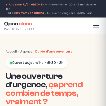
Urgence 7j/7 · 6h30–2h
— intervention en 20 à 45 min dans le
15ᵉ
SIRET
809 949 977 00023
· 135 rue de Vaugirard, 75015 Paris
pen
close
PARIS 15ᵉ · 75015
Accueil
›
Urgence
›
Durée d’une ouverture
Ouvert aujourd’hui · 6h30 – 2h
Une ouverture
d’urgence,
ça prend
combien de temps,
vraiment ?