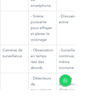
smartphone
- Sirène 
- Dissuasion 
puissante 
active
pour effrayer 
et alerter le 
voisinage
Caméras de 
- Observation 
- Surveillance 
surveillance
en temps 
continue, 
réel des 
même 
abords
nocturne
- Détecteurs 
- Preuve 
de 
vidéo en cas 
mouvement, 
d’intrusion
vision 
nocturne