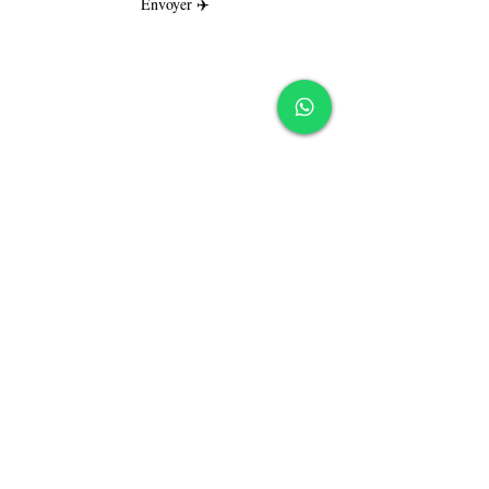
Envoyer ✈️
Ouverture de porte
Changement de serrure
Porte blindée et blindage
Devis
Blog
We speak english
🇬🇧
contact