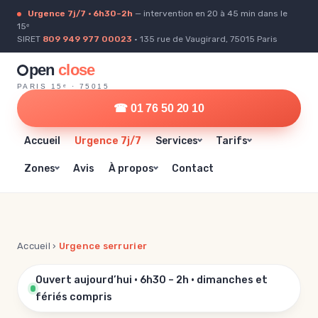
Urgence 7j/7 · 6h30–2h
— intervention en 20 à 45 min dans le
15ᵉ
SIRET
809 949 977 00023
· 135 rue de Vaugirard, 75015 Paris
pen
close
PARIS 15ᵉ · 75015
☎ 01 76 50 20 10
Accueil
Urgence 7j/7
Services
Tarifs
Zones
Avis
À propos
Contact
Accueil
›
Urgence serrurier
Ouvert aujourd’hui · 6h30 – 2h · dimanches et
fériés compris