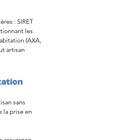
ères : SIRET 
tionnant les 
abitation (AXA, 
t artisan 
tation
isan sans 
 la prise en 
e assurance 