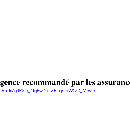
ARIS
Ouverture de porte
Tarifs
Demander un
aris
rgence recommandé par les assuranc
m/shorts/g4RSie_NqPw?si=ZBLqnioWOD_Mnvtn 