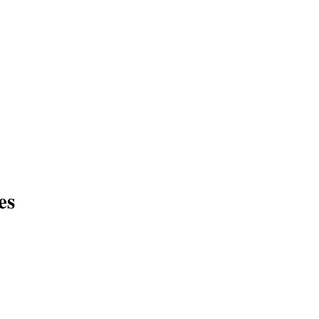
 Devis
URGENCE SERRURIER
01.76.50.20.10
es