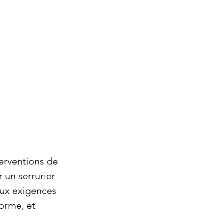
terventions de 
 un serrurier 
aux exigences 
orme, et 