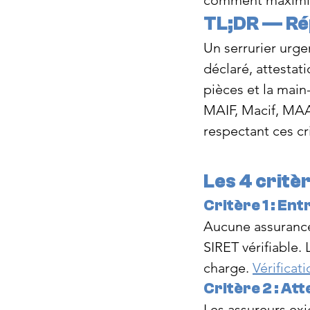
comment maximise
TL;DR — Ré
Un serrurier urge
déclaré, attestat
pièces et la main
MAIF, Macif, MAAF
respectant ces cr
Les 4 critè
Critère 1 : En
Aucune assurance 
SIRET vérifiable.
charge. 
Vérificati
Critère 2 : At
Les assureurs exi