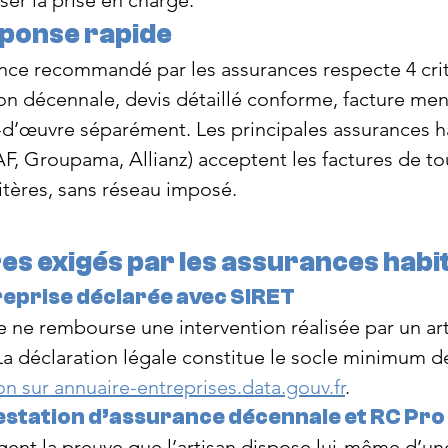
r la prise en charge.
ponse rapide
nce recommandé par les assurances respecte 4 crit
ion décennale, devis détaillé conforme, facture men
-d’œuvre séparément. Les principales assurances h
, Groupama, Allianz) acceptent les factures de tou
itères, sans réseau imposé.
res exigés par les assurances habi
treprise déclarée avec SIRET
ne rembourse une intervention réalisée par un art
 La déclaration légale constitue le socle minimum de
on sur 
annuaire-entreprises.data.gouv.fr
.
testation d’assurance décennale et RC Pro
gent la preuve que l’artisan dispose lui-même d’un