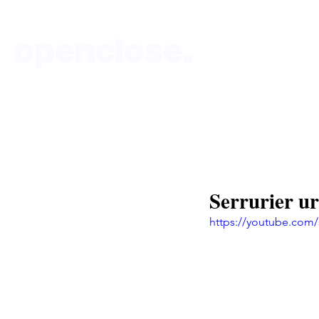
openclose.
Accueil
DEVIS-SERRURIERÀ-P
Boutique au 135 rue de Vaugirard 75015 P
Serrurier u
https://youtube.co