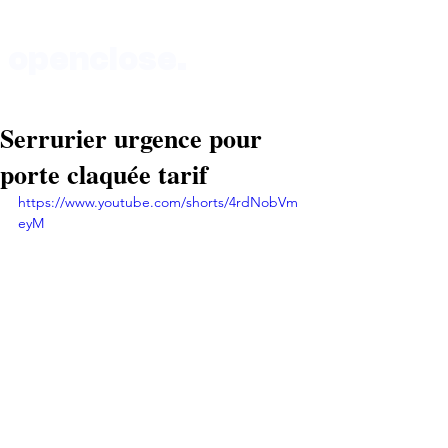
openclose.
Serrurier urgence pour
Boutique au 135 rue de Vaugirard 75015 Paris
porte claquée tarif
https://www.youtube.com/shorts/4rdNobVm
eyM