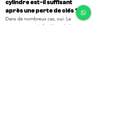
cylindre est-il suffisant 
après une perte de clés ?
Dans de nombreux cas, oui. Le 
serrurier peut vérifier l’état de la serrure 
et recommander la meilleure solution.
4. Un serrurier peut-il 
intervenir pour un 
commerce à Paris 15 ?
Oui, un serrurier peut intervenir pour 
les commerces, bureaux, cabinets et 
locaux professionnels.
5. Que faire si ma clé se 
casse dans la serrure ?
Il est préférable de ne pas forcer. 
Contactez un professionnel pour retirer 
la clé et vérifier le mécanisme.
6. Comment contacter Open 