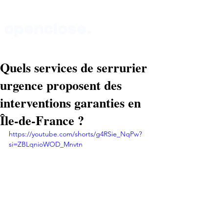
openclose.
Quels services de serrurier
Boutique au 135 rue de Vaugirard 75015 Paris
urgence proposent des
interventions garanties en
Île-de-France ?
https://youtube.com/shorts/g4RSie_NqPw?
si=ZBLqnioWOD_Mnvtn 