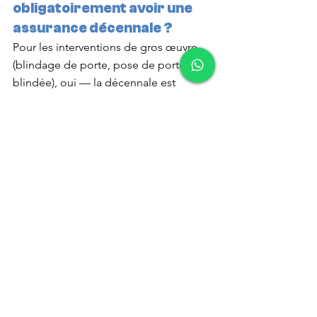
obligatoirement avoir une 
assurance décennale ?
Pour les interventions de gros œuvre 
(blindage de porte, pose de porte 
blindée), oui — la décennale est 
obligatoire. Pour des dépannages 
classiques (ouverture, changement de 
cylindre, réparation), seule la 
responsabilité civile professionnelle 
est exigée par la loi française.
Comment vérifier qu’un 
serrurier a bien une RCP ?
Demandez l’attestation d’assurance 
responsabilité civile professionnelle 
directement à l’artisan. Tout serrurier 
sérieux peut la fournir par email ou 
SMS en quelques minutes. Open Close 
Serrurier la transmet sur simple 