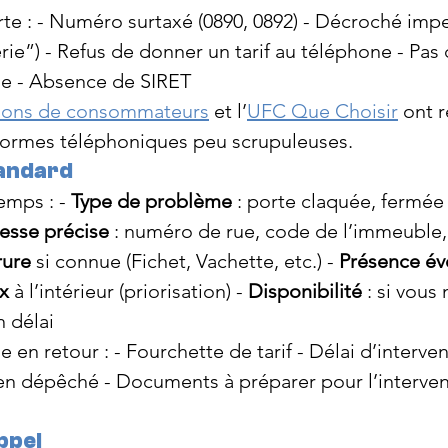
rte : - Numéro surtaxé (0890, 0892) - Décroché imp
erie”) - Refus de donner un tarif au téléphone - Pas
ble - Absence de SIRET
lions de consommateurs
 et l’
UFC Que Choisir
 ont 
eformes téléphoniques peu scrupuleuses.
tandard
mps : - 
Type de problème
 : porte claquée, fermée 
esse précise
 : numéro de rue, code de l’immeuble,
rure
 si connue (Fichet, Vachette, etc.) - 
Présence év
x
 à l’intérieur (priorisation) - 
Disponibilité
 : si vous 
n délai
 en retour : - Fourchette de tarif - Délai d’interven
n dépêché - Documents à préparer pour l’intervent
ppel