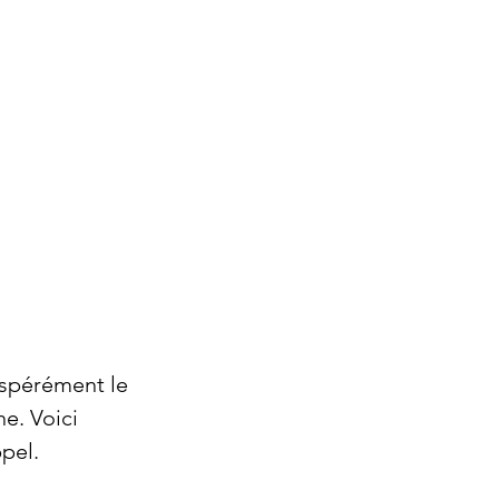
 Devis
URGENCE SERRURIER
01.76.50.20.10
espérément le 
e. Voici 
pel.