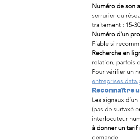
Numéro de son as
serrurier du rése
traitement : 15-3
Numéro d’un proc
Fiable si recomm
Recherche en lign
relation, parfois
Pour vérifier un 
entreprises.data.
Reconnaître u
Les signaux d’un n
(pas de surtaxé en
interlocuteur hum
à donner un tarif
 
demande