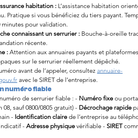
surance habitation :
 L’assistance habitation orient
au. Pratique si vous bénéficiez du tiers payant. Tem
0 minutes pour validation.
he connaissant un serrurier :
 Bouche-à-oreille trad
andation récente.
e :
 Attention aux annuaires payants et plateforme
 opaques sur le serrurier réellement dépêché.
numéro avant de l’appeler, consultez 
annuaire-
gouv.fr
 avec le SIRET de l’entreprise.
n numéro fiable
uméro de serrurier fiable : - 
Numéro fixe
 ou porta
 08, sauf 0800/0805 gratuit) - 
Décrochage rapide
 p
ain - 
Identification claire
 de l’entreprise au téléph
indicatif - 
Adresse physique
 vérifiable - 
SIRET
 comm