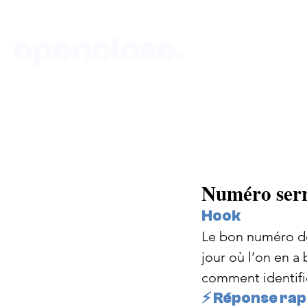
openclose.
Accueil
DEVIS-SERRURIERÀ-P
Boutique au 135 rue de Vaugirard 75015 P
Numéro serr
Hook
Le bon numéro de
jour où l’on en a 
comment identifi
⚡ Réponse rap