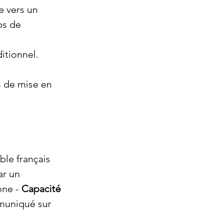
e vers un 
ps de 
itionnel. 
s de mise en 
ble français 
ar un 
one - 
Capacité 
uniqué sur 