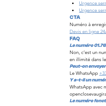
Urgence serr
Urgence serr
CTA
Numéro à enregis
Devis en ligne 24
FAQ
Le numéro 01.76.
Non, c’est un num
en illimité dans le
Peut-on envoyer
Le WhatsApp 
+33
Y a-t-il un numé
WhatsApp avec me
openclosevaugir
Le numéro fonctio