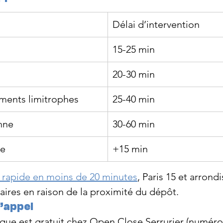
Délai d’intervention
15-25 min
20-30 min
ements limitrophes
25-40 min
nne
30-60 min
te
+15 min
n rapide en moins de 20 minutes
, Paris 15 et arrond
taires en raison de la proximité du dépôt.
l’appel
ique est gratuit chez Open Close Serrurier (numér