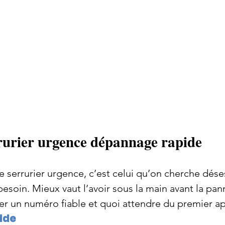
ARIS
Ouverture de porte
Tarifs
Demander un
aris
urier urgence dépannage rapide
 serrurier urgence, c’est celui qu’on cherche dés
besoin. Mieux vaut l’avoir sous la main avant la pann
er un numéro fiable et quoi attendre du premier ap
ide