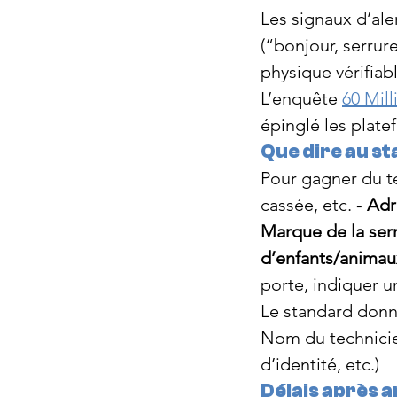
Les signaux d’ale
(“bonjour, serrur
physique vérifia
L’enquête 
60 Mil
épinglé les plat
Que dire au s
Pour gagner du te
cassée, etc. - 
Adr
Marque de la ser
d’enfants/animau
porte, indiquer u
Le standard donne
Nom du technicie
d’identité, etc.)
Délais après a