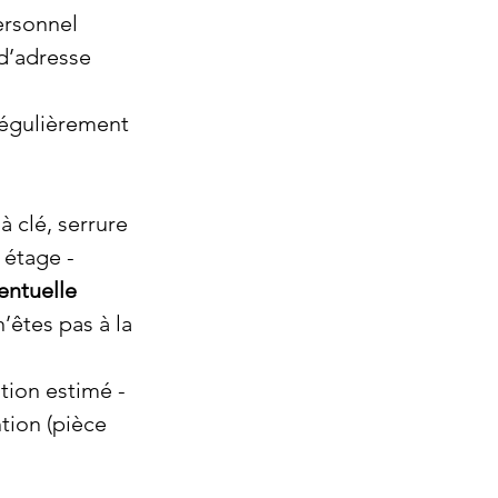
ersonnel 
 d’adresse 
régulièrement 
à clé, serrure 
 étage - 
entuelle 
n’êtes pas à la 
tion estimé - 
ion (pièce 