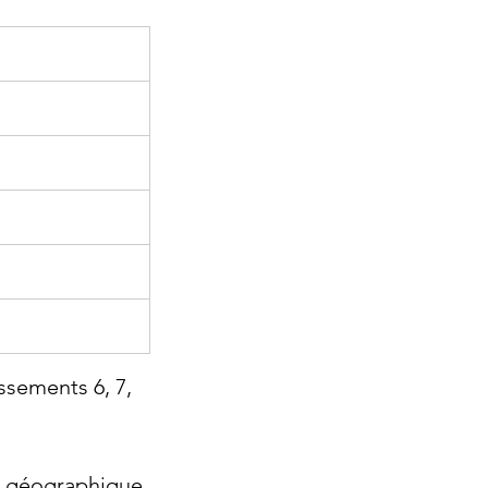
issements 6, 7, 
o géographique 