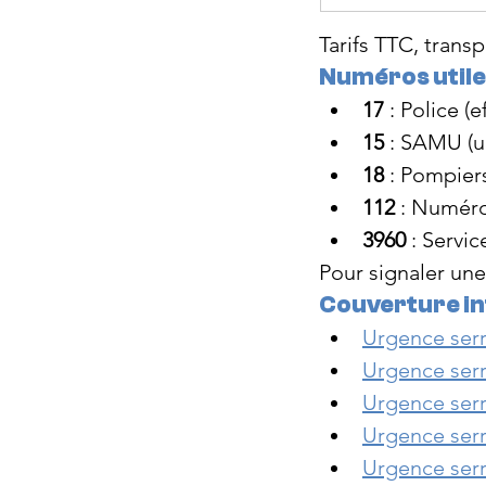
Tarifs TTC, tran
Numéros util
17
 : Police (e
15
 : SAMU (u
18
 : Pompier
112
 : Numér
3960
 : Servi
Pour signaler une 
Couverture in
Urgence serru
Urgence serru
Urgence serru
Urgence serru
Urgence serr