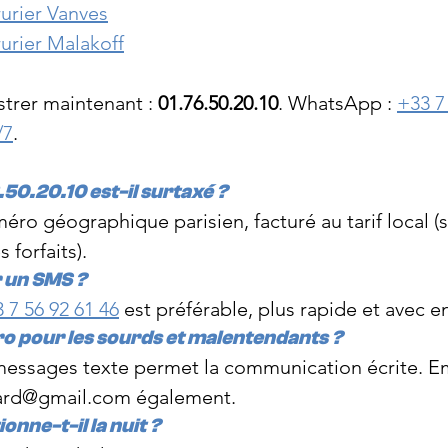
urier Vanves
urier Malakoff
trer maintenant : 
01.76.50.20.10
. WhatsApp : 
+33 7
/7
.
50.20.10 est-il surtaxé ?
éro géographique parisien, facturé au tarif local (s
s forfaits).
 un SMS ?
 7 56 92 61 46
 est préférable, plus rapide et avec 
ro pour les sourds et malentendants ?
ssages texte permet la communication écrite. Em
ard@gmail.com
 également.
nne-t-il la nuit ?