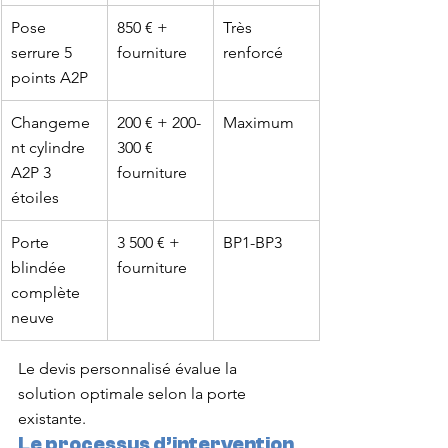
Pose 
850 € + 
Très 
serrure 5 
fourniture
renforcé
points A2P
Changeme
200 € + 200-
Maximum
nt cylindre 
300 € 
A2P 3 
fourniture
étoiles
Porte 
3 500 € + 
BP1-BP3
blindée 
fourniture
complète 
neuve
Le devis personnalisé évalue la 
solution optimale selon la porte 
existante.
Le processus d’intervention