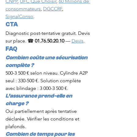
CNPP
, 
UFC Que Choisir
, 
60 Millions de 
consommateurs
, 
DGCCRF
, 
SignalConso
.
CTA
Diagnostic post-tentative gratuit. Devis 
sur place. ☎ 
01.76.50.20.10
 — 
Devis
.
FAQ
Combien coûte une sécurisation 
complète ?
500-3 500 € selon niveau. Cylindre A2P 
seul : 330-500 €. Solution complète 
avec blindage : 3 000-3 500 €.
L’assurance prend-elle en 
charge ?
Oui partiellement après tentative 
déclarée. Vérifier les conditions et 
plafonds.
Combien de temps pour les 