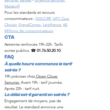
serrurier Vanves
 - 
Urgence serrurier 
Malakoff
Pour les standards et recours 
consommateurs : 
DGCCRF
, 
UFC Que 
Choisir
, 
SignalConso
, 
Légifrance
, 
60 
Millions de consommateurs
.
CTA
Astreinte renforcée 19h-22h. Tarifs 
soirée publics. ☎ 
01.76.50.20.10
.
FAQ
À quelle heure commence le tarif 
soirée ?
19h précises chez
 Open Close 
Serrurier.
 Avant 19h : tarif journée. 
Après 22h : tarif nuit.
Le délai est-il garanti en soirée ?
Engagement de moyens, pas de 
résultat. Le standard annonce une 